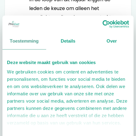
leden de keuze om alleen het
verplichte online abonnement af te
nemen of dit aan te vullen met zes
papieren uitgaven van Podopost.
Toestemming
Details
Over
Standaard heeft iedereen een
totaalabonnement (online én
papieren magazine), maar je kunt
Deze website maakt gebruik van cookies
zelf aangeven dat je alleen nog het
We gebruiken cookies om content en advertenties te
online abonnement wil afnemen.
personaliseren, om functies voor social media te bieden
en om ons websiteverkeer te analyseren. Ook delen we
Houd hiervoor onze nieuwsbrieven
informatie over uw gebruik van onze site met onze
en de website in de gaten!
partners voor social media, adverteren en analyse. Deze
partners kunnen deze gegevens combineren met andere
Let wel op: het papieren magazine
informatie die u aan ze heeft verstrekt of die ze hebben
gaat verschillen van het online
verzameld op basis van uw gebruik van hun services.
abonnement. Zoals gezegd zal het