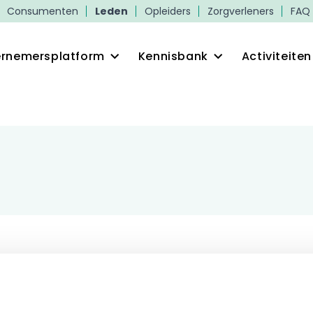
Consumenten
Leden
Opleiders
Zorgverleners
FAQ
rnemersplatform
Kennisbank
Activiteiten
in op Mijn ProVoet