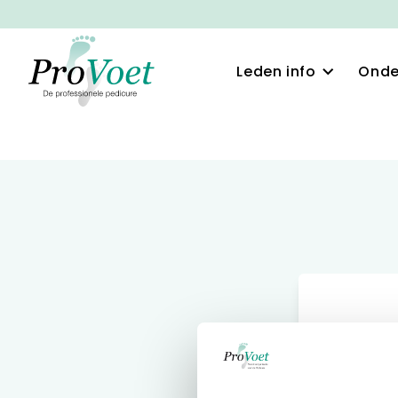
Leden info
Onde
Log