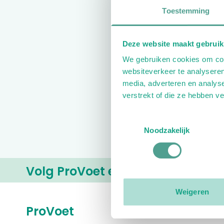
E-maila
Toestemming
Deze website maakt gebruik
INL
We gebruiken cookies om cont
websiteverkeer te analyseren
media, adverteren en analys
verstrekt of die ze hebben v
Toestemmingsselectie
Noodzakelijk
Volg ProVoet en blijf op de hoog
Weigeren
ProVoet