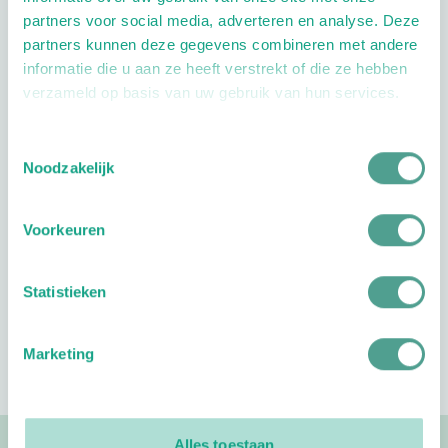
partners voor social media, adverteren en analyse. Deze
Jouw mening telt!
partners kunnen deze gegevens combineren met andere
29 juli 2026
informatie die u aan ze heeft verstrekt of die ze hebben
verzameld op basis van uw gebruik van hun services.
NIS2: ook voor jouw
Toestemmingsselectie
pedicurepraktijk een
Noodzakelijk
aandachtspunt?
27 juli 2026
Voorkeuren
De ProVoet Agenda 2027
Statistieken
komt eraan!
29 juni 2026
Marketing
Alles toestaan