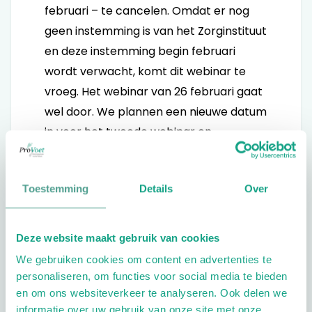
februari – te cancelen. Omdat er nog
geen instemming is van het Zorginstituut
en deze instemming begin februari
wordt verwacht, komt dit webinar te
vroeg. Het webinar van 26 februari gaat
wel door. We plannen een nieuwe datum
in voor het tweede webinar en
informeren jullie hier zo snel mogelijk
over.
Toestemming
Details
Over
Deze website maakt gebruik van cookies
We gebruiken cookies om content en advertenties te
personaliseren, om functies voor social media te bieden
Laatste nieuws
en om ons websiteverkeer te analyseren. Ook delen we
informatie over uw gebruik van onze site met onze