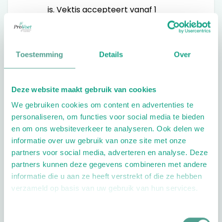
is. Vektis accepteert vanaf 1
oktober 2020 geen nieuwe
inschrijvingen meer als pedicure
DV/RV. We gaan ervan uit dat hier
Toestemming
Details
Over
niet bedoeld wordt dat door deze
opfriscursus je geschoold wordt tot
Deze website maakt gebruik van cookies
medisch pedicure, want je hebt dan
We gebruiken cookies om content en advertenties te
namelijk nog geen erkend medisch
personaliseren, om functies voor social media te bieden
pedicure diploma. Iets wat straks
en om ons websiteverkeer te analyseren. Ook delen we
hoogstwaarschijnlijk wel vanuit de
informatie over uw gebruik van onze site met onze
zorgmodule en de zorgverzekeraars
partners voor social media, adverteren en analyse. Deze
partners kunnen deze gegevens combineren met andere
wordt gevraagd.
informatie die u aan ze heeft verstrekt of die ze hebben
verzameld op basis van uw gebruik van hun services.
Voor pedicures met het certificaat
DV/RV zijn er mogelijkheden om
Toestemmingsselectie
versneld een opleiding tot medisch