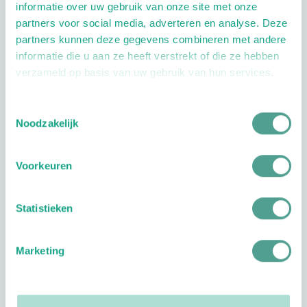
informatie over uw gebruik van onze site met onze
kansen! Vergroot de collectiviteit:
partners voor social media, adverteren en analyse. Deze
samen op weg naar een nog hogere
partners kunnen deze gegevens combineren met andere
informatie die u aan ze heeft verstrekt of die ze hebben
beroepskwaliteit en betere
verzameld op basis van uw gebruik van hun services.
voetzorg!
Waarom RegioNetwerken?
Toestemmingsselectie
Noodzakelijk
Kennis delen en inspiratie
opdoen;
Voorkeuren
Lid zijn van regionetwerken met
waardevolle specialisaties en
Statistieken
vakgerelateerde onderwerpen;
Bijeenkomsten van jouw
Marketing
regionnetwerk kunnen
resulteren in accreditatiepunten
(aanmelden via
ProCERT
);