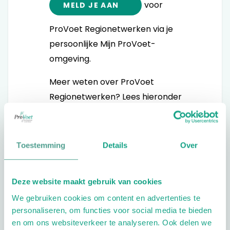
voor
MELD JE AAN
ProVoet Regionetwerken via je
persoonlijke Mijn ProVoet-
omgeving.
Meer weten over ProVoet
Regionetwerken? Lees hieronder
verder of
GA DIRECT NAAR DE FAQ
Toestemming
Details
Over
Netwerken met collega’s, profiteren
Deze website maakt gebruik van cookies
van elkaars kennis en meer
betrokken raken bij jouw
We gebruiken cookies om content en advertenties te
personaliseren, om functies voor social media te bieden
branchevereniging. RegioNetwerken
en om ons websiteverkeer te analyseren. Ook delen we
van ProVoet biedt volop nieuwe