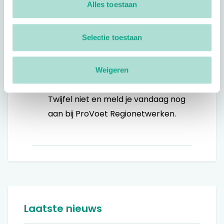
Verhoogt de beroepskwaliteit en
Alles toestaan
dus de totale voetzorg;
Op de hoogte blijven over
Selectie toestaan
ontwikkelingen in de branche;
Directer contact met ProVoet
Weigeren
en meedenken over beleid.
Twijfel niet en meld je vandaag nog
aan bij ProVoet Regionetwerken.
Laatste nieuws