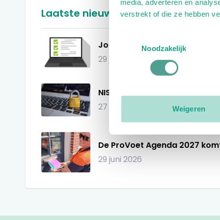
media, adverteren en analys
Laatste nieuws
verstrekt of die ze hebben v
Toestemmingsselectie
Jouw mening telt!
Noodzakelijk
29 juli 2026
NIS2: ook voor jouw pedicure
27 juli 2026
Weigeren
De ProVoet Agenda 2027 komt
29 juni 2026