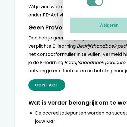
Wil je zien welke e-learningcursussen je al g
onder PE-Activiteiten.
Weigeren
Geen ProVoet-lid?
Dan heb je geen toegang tot de webshop ma
verplichte E-learning
Bedrijfshandboek ped
het contactformulier in te vullen. Vermeld 
je de E-learning
Bedrijfshandboek pedicure
ontvang je een factuur en na betaling hoor 
CONTACT
Wat is verder belangrijk om te w
De accreditatiepunten worden na succesv
jouw KRP.