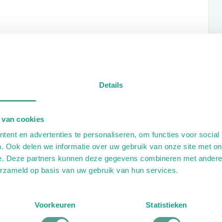
 1 januari 2027 niet meer aangeschaft worden.
w Bedrijfshandboek en ook een nieuwe e-
Details
 van cookies
ent en advertenties te personaliseren, om functies voor social
 button 'e-learning'. Hier kun je de e-learnings
. Ook delen we informatie over uw gebruik van onze site met on
ver de inhoud, het aantal accreditatiepunten en
e. Deze partners kunnen deze gegevens combineren met andere i
 aanschaf terug in je persoonlijke MijnProVoet-
erzameld op basis van uw gebruik van hun services.
t kun je beginnen door op ‘start de cursus’ te
 je gekomen bent zodat je een volgend moment
Voorkeuren
Statistieken