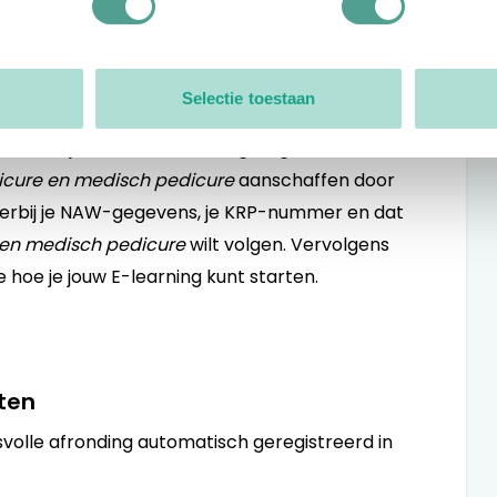
edaan hebt, ga dan naar PE-online, log in en kijk
Selectie toestaan
ar kun je wel de voor KRP-geregistreerden
icure en medisch pedicure
aanschaffen door
hierbij je NAW-gegevens, je KRP-nummer en dat
 en medisch pedicure
wilt volgen. Vervolgens
je hoe je jouw E-learning kunt starten.
eten
olle afronding automatisch geregistreerd in