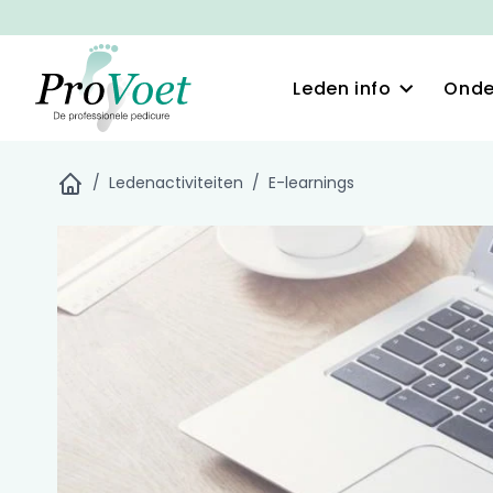
Leden info
Onde
/
Ledenactiviteiten
/
E-learnings