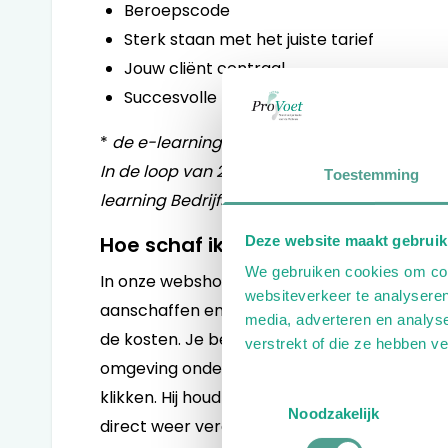
Beroepscode
Sterk staan met het juiste tarief
Jouw cliënt centraal
Succesvolle marketing voor de pedicure
*
de e-learning Bedrijfshandboek kan vanaf
In de loop van 2027 verschijnt er een nieu
Toestemming
learning Bedrijfshandboek.
Hoe schaf ik een e-learning aan?
Deze website maakt gebruik
We gebruiken cookies om cont
In onze webshop vind je in de linkerkolom een
websiteverkeer te analyseren
aanschaffen en vind je van elk informatie o
media, adverteren en analys
de kosten. Je bestelde e-learning vind je na
verstrekt of die ze hebben v
omgeving onder (Mijn e-learning). Van daarui
Toestemmingsselectie
klikken. Hij houdt automatisch bij tot waar
Noodzakelijk
direct weer verder kunt gaan.