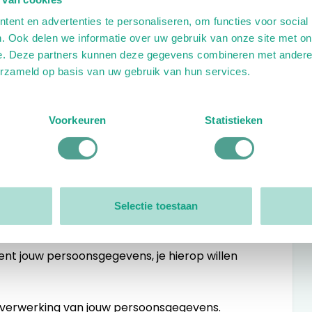
ent en advertenties te personaliseren, om functies voor social
vereenstemming met het doel waarvoor deze
. Ook delen we informatie over uw gebruik van onze site met on
oonsgegevens zijn beschreven in deze Privacy
e. Deze partners kunnen deze gegevens combineren met andere i
erzameld op basis van uw gebruik van hun services.
s beperken tot enkel die gegevens die
waarvoor ze worden verwerkt;
Voorkeuren
Statistieken
ng als wij deze nodig hebben voor de
he maatregelen hebben genomen zodat de
ewaarborgd is;
Selectie toestaan
re partijen, tenzij dit nodig is voor
zijn verstrekt;
ent jouw persoonsgegevens, je hierop willen
de verwerking van jouw persoonsgegevens.