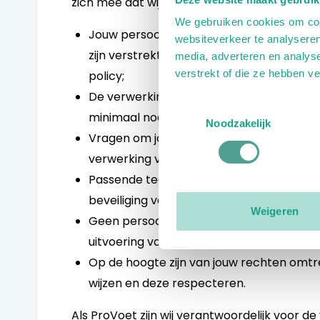
zich mee dat wij in ieder geval:
We gebruiken cookies om cont
Jouw persoonsgegevens verwerken in o
websiteverkeer te analyseren
zijn verstrekt, deze doelen en type pers
media, adverteren en analys
verstrekt of die ze hebben v
policy;
De verwerking van jouw persoonsgegeven
Toestemmingsselectie
minimaal nodig zijn voor de doeleinden 
Noodzakelijk
Vragen om jouw uitdrukkelijke toestemmi
verwerking van jouw persoonsgegevens;
Passende technische en organisatorisc
beveiliging van jouw persoonsgegevens g
Weigeren
Geen persoonsgegevens doorgeven aan ande
uitvoering van de doeleinden waarvoor ze 
Op de hoogte zijn van jouw rechten omtr
wijzen en deze respecteren.
Als ProVoet zijn wij verantwoordelijk voor 