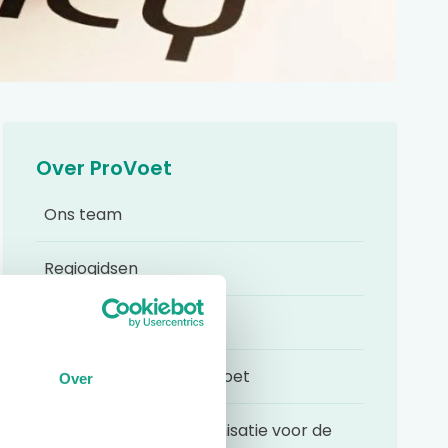
Over ProVoet
Ons team
Regiogidsen
Beleidsplan ProVoet
Privacyverklaring ProVoet
Over
ProVoet Brancheorganisatie voor de