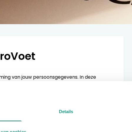
ProVoet
ming van jouw persoonsgegevens. In deze
arante informatie geven over hoe wij omgaan
waarborgen en gaan daarom zorgvuldig om met
Details
e gevallen aan de toepasselijke wet- en
rdening Gegevensbescherming. Dit brengt met
 van cookies