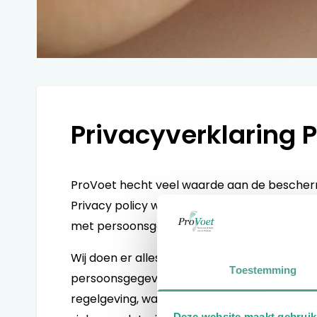
Privacyverklaring 
ProVoet hecht veel waarde aan de bescher
Privacy policy willen we heldere en transp
met persoonsgegevens.
Wij doen er alles aan om jouw privacy te 
Toestemming
persoonsgegevens. ProVoet houdt zich in all
regelgeving, waaronder de Algemene Vero
Deze website maakt gebruik