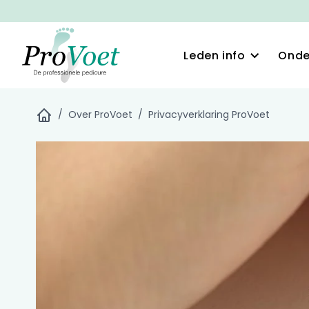
Leden info
Onde
/
Over ProVoet
/
Privacyverklaring ProVoet