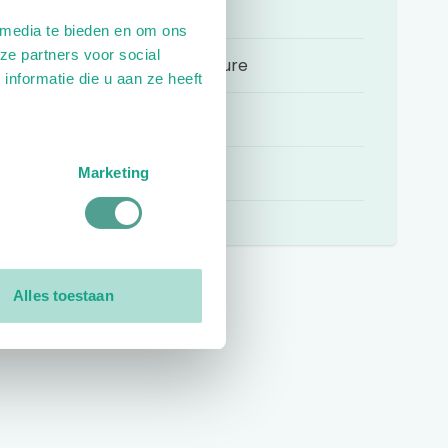
Pedicure
 media te bieden en om ons
ze partners voor social
Historie medisch pedicure
nformatie die u aan ze heeft
Vacatures
Bestuur
Marketing
Alles toestaan