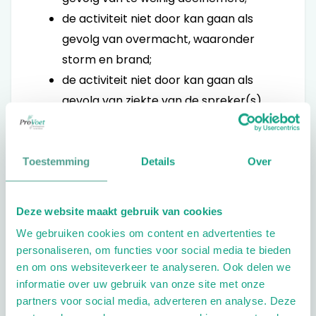
de activiteit niet door kan gaan als
gevolg van overmacht, waaronder
storm en brand;
de activiteit niet door kan gaan als
gevolg van ziekte van de spreker(s).
ProVoet is evenmin aansprakelijk en/of
verantwoordelijk voor de inhoud van de
Toestemming
Details
Over
activiteiten en/of de daaruit
voortvloeiende schade in welke vorm of
Deze website maakt gebruik van cookies
omvang dan ook. Dit geldt zowel
gedurende de activiteit als voor
We gebruiken cookies om content en advertenties te
personaliseren, om functies voor social media te bieden
handelingen van deelnemers daarna.
en om ons websiteverkeer te analyseren. Ook delen we
informatie over uw gebruik van onze site met onze
Portretrecht
partners voor social media, adverteren en analyse. Deze