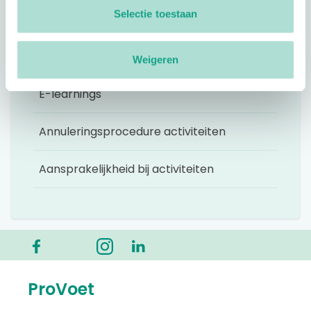
Selectie toestaan
ProVoet RegioNetwerken: samen bereik je
meer!
Weigeren
E-learnings
Annuleringsprocedure activiteiten
Aansprakelijkheid bij activiteiten
ProVoet