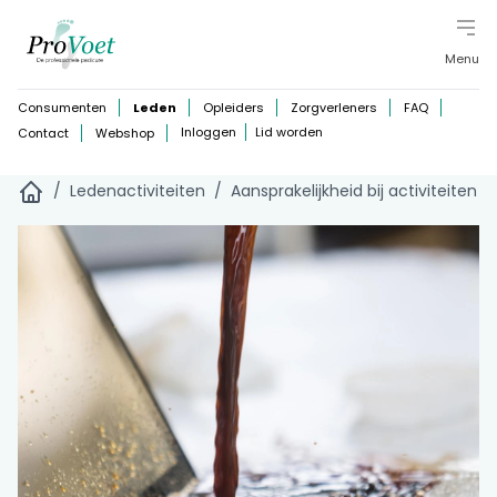
Menu
Consumenten
Leden
Opleiders
Zorgverleners
FAQ
Inloggen
Lid worden
Contact
Webshop
/
Ledenactiviteiten
/
Aansprakelijkheid bij activiteiten