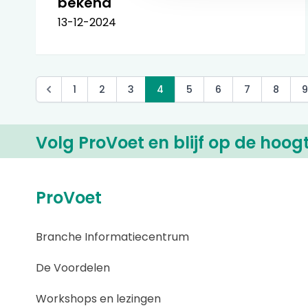
bekend
13-12-2024
1
2
3
4
5
6
7
8
9
Volg ProVoet en blijf op de hoog
ProVoet
Branche Informatiecentrum
De Voordelen
Workshops en lezingen