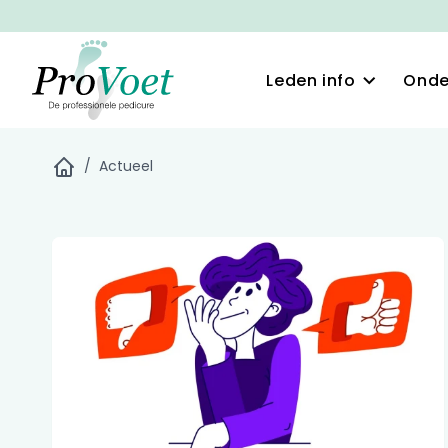
Leden info
Onde
/
Actueel