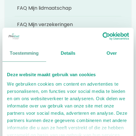
FAQ Mijn lidmaatschap
FAQ Mijn verzekeringen
FAQ btw vrijstelling
Toestemming
Details
Over
FAQ btw vrijstelling - registratie &
facturatie
Deze website maakt gebruik van cookies
FAQ Opzeggen
We gebruiken cookies om content en advertenties te
personaliseren, om functies voor social media te bieden
FAQ Mijn facturen
en om ons websiteverkeer te analyseren. Ook delen we
informatie over uw gebruik van onze site met onze
partners voor social media, adverteren en analyse. Deze
FAQ Mijn Modules
partners kunnen deze gegevens combineren met andere
informatie die u aan ze heeft verstrekt of die ze hebben
FAQ Inloggen
verzameld op basis van uw gebruik van hun services.