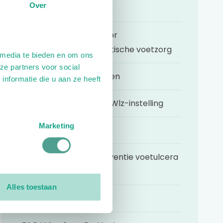
Over
FAQ Inloggen
FAQ Vervallen BTW voor
basisverzekerde diabetische voetzorg
 media te bieden en om ons
ze partners voor social
FAQ Mijn regionetwerken
nformatie die u aan ze heeft
FAQ - Voetzorg in een Wlz-instelling
Marketing
FAQ Mijn e-learning
FAQ's Zorgmodule preventie voetulcera
2024
Alles toestaan
FAQ Mijn gegevens