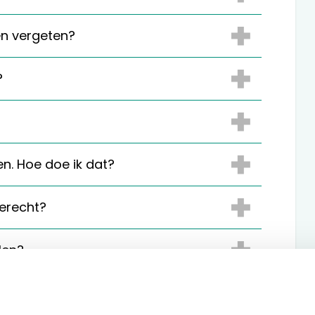
en vergeten?
?
en. Hoe doe ik dat?
erecht?
len?
 ik kan niet in de webshop